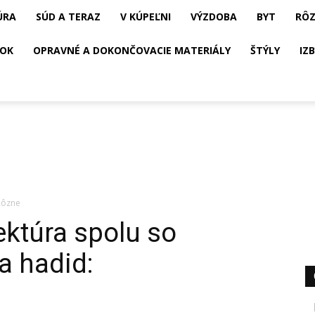
ÚRA
SÚD A TERAZ
V KÚPEĽNI
VÝZDOBA
BYT
RÔ
OK
OPRAVNÉ A DOKONČOVACIE MATERIÁLY
ŠTÝLY
IZ
Rôzne
ektúra spolu so
a hadid: