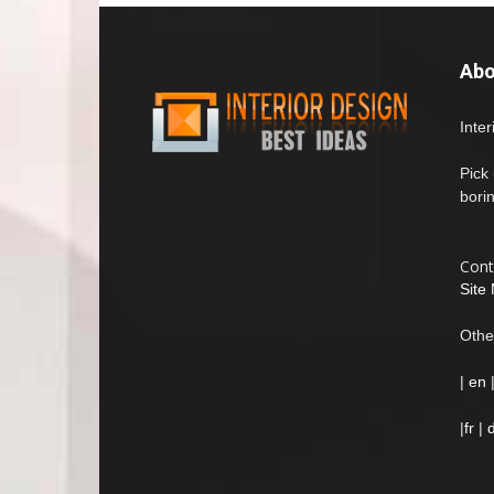
Abo
Inte
Pick
bori
Cont
Site
Othe
|
en
|
fr
|