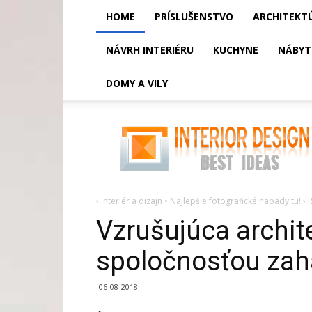
HOME
PRÍSLUŠENSTVO
ARCHITEKT
NÁVRH INTERIÉRU
KUCHYNE
NÁBYT
DOMY A VILY
Vzrušujúca
architektúra
spolu
so
spoločnosťou
zaha
hadid:
›
Interiér a dizajn • Najlepšie fotografické nápady tu!
›
Vzrušujúca archit
spoločnosťou zah
06-08-2018