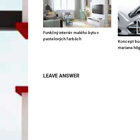
Funkčný interiér malého bytu v
pastelových farbách
Koncept bug
mariana hil
LEAVE ANSWER