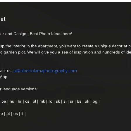
ut
rior and Design | Best Photo Ideas here!
 up the interior in the apartment, you want to create a unique decor at 
ng garden plot. We will give you a sea of inspiration and hundreds of id
act us:
al@albertolamaphotography.com
 Map
r language versions:
|
be
|
hu
|
hr
|
cs
|
pl
|
mk
|
ro
|
sk
|
sl
|
sr
|
bs
|
uk
|
bg
|
de
|
pt
|
es
|
it
|