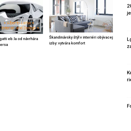
2
j
Škandinávsky štýl v interiéri obývacej
L
atti eb.la od návrhára
izby: vytvára komfort
gersa
z
K
r
F