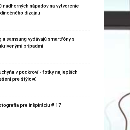
0 nádherných nápadov na vytvorenie
edinečného dizajnu
g a samsung vydávajú smartfóny s
akrivenými prípadmi
uchyňa v podkroví - fotky najlepších
iešení pre štýlovú
otografia pre inšpiráciu # 17