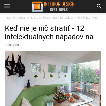
›
Interiér a dizajn • Najlepšie fotografické nápady tu!
›
Návrh interiéru
Keď nie je nič stratiť - 12
intelektuálnych nápadov na
27-05-2018