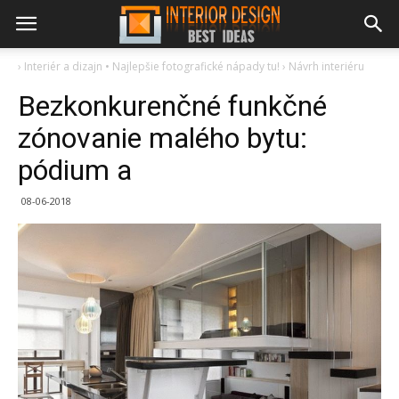
›
Interiér a dizajn • Najlepšie fotografické nápady tu!
›
Návrh interiéru
Bezkonkurenčné funkčné
zónovanie malého bytu:
pódium a
08-06-2018