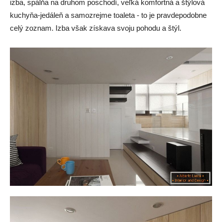
izba, spálňa na druhom poschodí, veľká komfortná a štýlová
kuchyňa-jedáleň a samozrejme toaleta - to je pravdepodobne
celý zoznam. Izba však získava svoju pohodu a štýl.