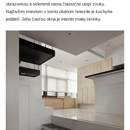
obrazovkou a sklenená stena čiastočne utopí zvuky.
Najživším miestom v tomto útulnom hniezde je kuchyňa-
jedáleň. Jeho časťou okna je interiér malej skrinky.